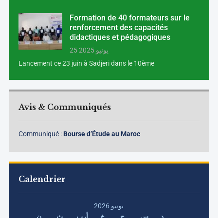
Formation de 40 formateurs sur le
renforcement des capacités
didactiques et pédagogiques
25 يونيو 2025
Lancement ce 23 juin à Sadjeri dans le 10ème
Avis & Communiqués
Communiqué :
Bourse d’Étude au Maroc
Calendrier
يونيو 2026
د
س
ج
خ
أرب
ث
ن