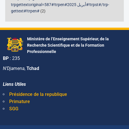
trpgettextoriginal=587#!trpen#أبريل 2025#!trpst#/trp-
gettext#!trpen#
(2)
Ministère de l’Enseignement Supérieur, de la
Recherche Scientifique et de la Formation
Professionnelle
BP
: 235
N’Djamena
,
Tchad
Liens Utiles
Présidence de la republique
Primature
SGG