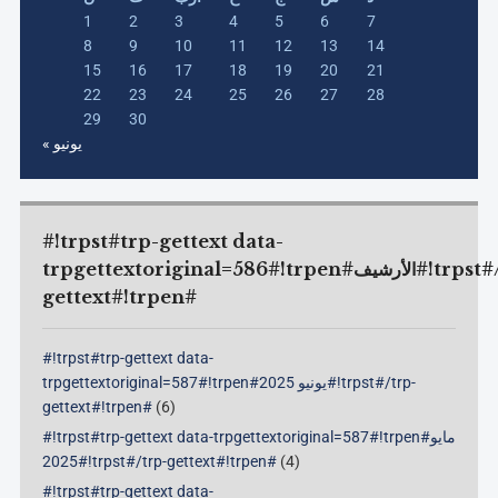
1
2
3
4
5
6
7
8
9
10
11
12
13
14
15
16
17
18
19
20
21
22
23
24
25
26
27
28
29
30
« يونيو
#!trpst#trp-gettext data-
trpgettextoriginal=586#!trpen#الأرشيف#!trpst#/trp-
gettext#!trpen#
#!trpst#trp-gettext data-
trpgettextoriginal=587#!trpen#يونيو 2025#!trpst#/trp-
gettext#!trpen#
(6)
#!trpst#trp-gettext data-trpgettextoriginal=587#!trpen#مايو
2025#!trpst#/trp-gettext#!trpen#
(4)
#!trpst#trp-gettext data-