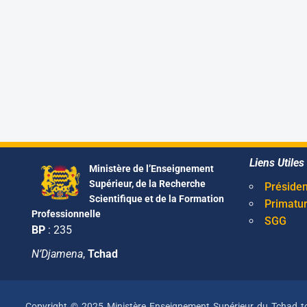
Liens Utiles
Ministère de l’Enseignement
Supérieur, de la Recherche
Présiden
Scientifique et de la Formation
Primatu
Professionnelle
SGG
BP
: 235
N’Djamena
,
Tchad
Copyright © 2025 Ministère Enseignement Supérieur du Tchad to