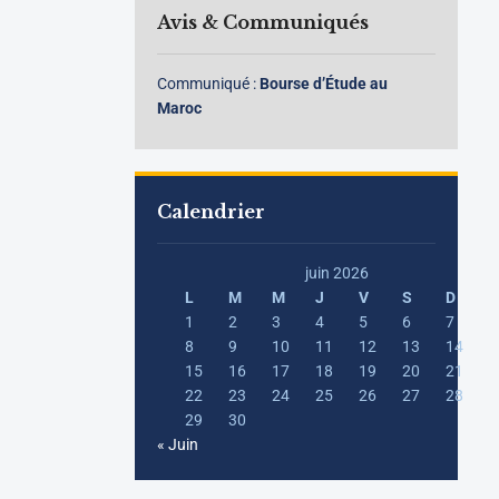
Avis & Communiqués
Communiqué :
Bourse d’Étude au
Maroc
Calendrier
juin 2026
L
M
M
J
V
S
D
1
2
3
4
5
6
7
8
9
10
11
12
13
14
15
16
17
18
19
20
21
22
23
24
25
26
27
28
29
30
« Juin